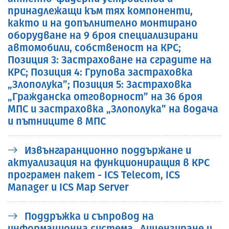
принадлежащи към тях компоненти,
както и на допълнително монтирано
оборудване на 9 броя специализирани
автомобили, собственост на КРС;
Позиция 3: Застраховане на сградите на
КРС; Позиция 4: Групова застраховка
„Злополука”; Позиция 5: Застраховка
„Гражданска отговорност” на 36 броя
МПС и застраховка „Злополука” на водача
и пътниците в МПС
Извънгаранционно поддържане и
актуализация на функциониращия в КРС
програмен пакет - ICS Telecom, ICS
Manager и ICS Map Server
Поддръжка и съпровод на
информационна система „Лицензиране и