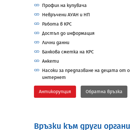
Профил на купувача
Невръчени АУАН и НП
Работа в КРС
Достъп до информация
Лични данни
Банкова сметка на КРС
Анкети
Насоки за предпазване на децата от 
КАКВО ПРЕДСТАВЛЯВА D
интернет
ПРИЛАГА
Антикорупция
Обратна връзка
Кои доставчици са обхванати и к
на модерирането на съдържаниет
административното обслужване
Връзки към други орган