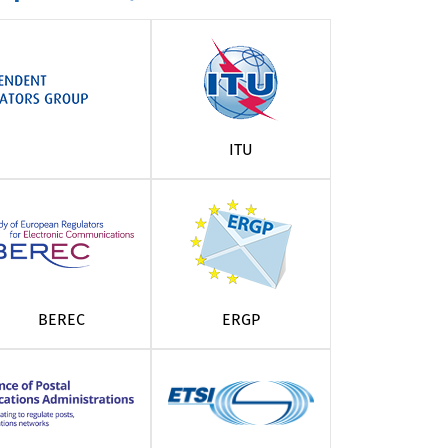
ITU
BEREC
ERGP