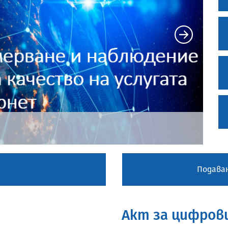
_______________________________________________
аите на несъзнателен роуминг, регистрирани на
рия, чрез разработване на мобилно приложение
Подаван
 на тарифи на електронни съобщителни услуги
Акт за цифрови