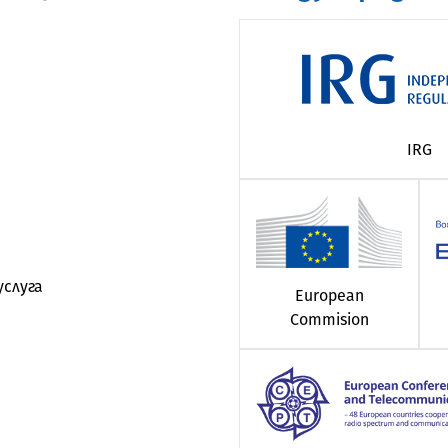
IRG
услуга
European
Commision