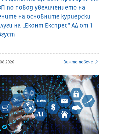
ЗП по повод увеличението на
ените на основните куриерски
слуги на „Еконт Експрес“ АД от 1
вгуст
.08.2026
Вижте повече