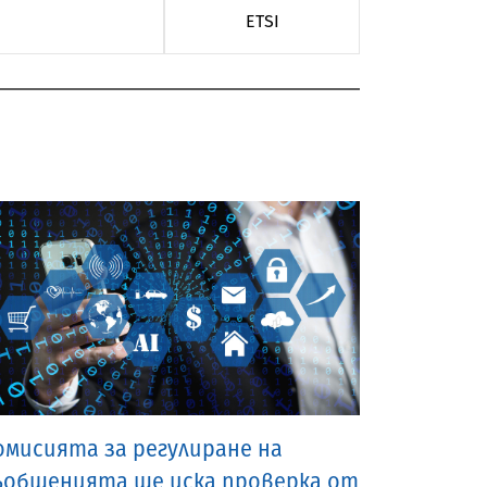
ETSI
омисията за регулиране на
ъобщенията ще иска проверка от