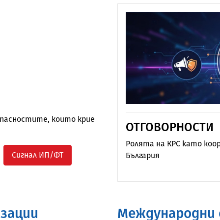
опасностите, които крие
SA И КАК СЕ
ОТГОВОРНОСТИ
Ролята на КРС като коо
Сигнал ИП/ФТ
България
акво се променя по отношение
о? на качеството на
изации
Международни 