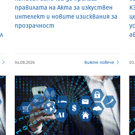
правилата на Акта за изкуствен
К
интелект и новите изисквания за
ц
прозрачност
у
л
а
04.08.2026
Вижте повече
03