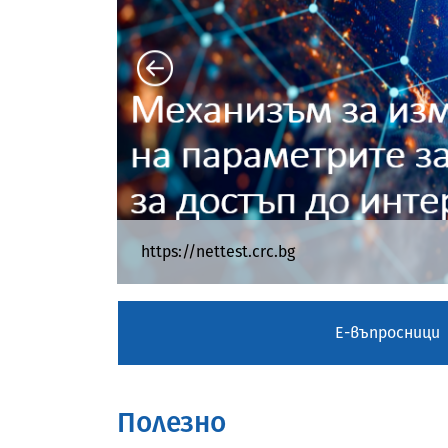
_____________________________________
https://nettest.crc.bg
Механизъм за ограничаване на случ
територията на Република Бълга
Е-въпросници
Инструмент за сравнение
Полезнo