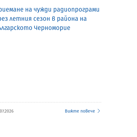
риемане на чужди радиопрограми
рез летния сезон в района на
ългарското Черноморие
07.2026
Вижте повече