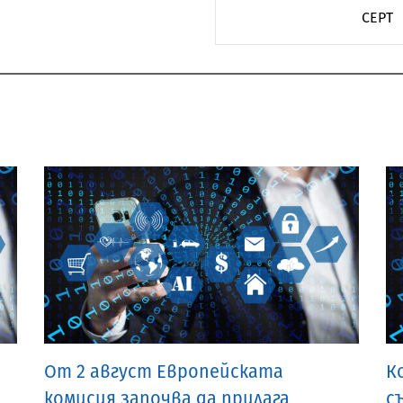
CEPT
От 2 август Европейската
К
комисия започва да прилага
с