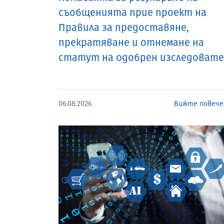
съобщенията прие проект на
Правила за предоставяне,
прекратяване и отнемане на
статут на одобрен изследовате
06.08.2026
Вижте повече