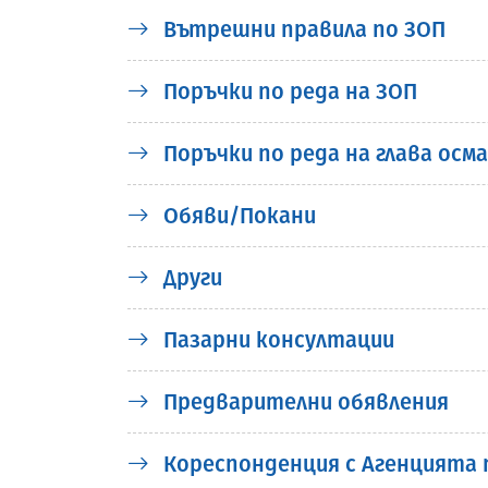
Вътрешни правила по ЗОП
Поръчки по реда на ЗОП
Поръчки по реда на глава осма
Обяви/Покани
Други
Пазарни консултации
Предварителни обявления
Кореспонденция с Агенцията 