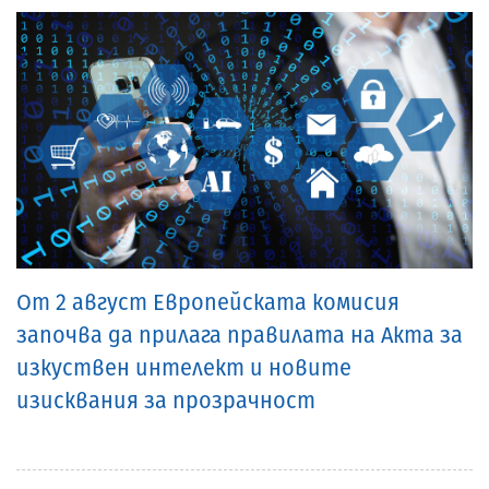
От 2 август Европейската комисия
започва да прилага правилата на Акта за
изкуствен интелект и новите
изисквания за прозрачност