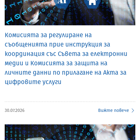
Комисията за регулиране на
съобщенията прие инструкция за
координация със Съвета за електронни
медии и Комисията за защита на
личните данни по прилагане на Акта за
цифровите услуги
30.07.2026
Вижте повече