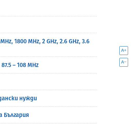
, 1800 MHz, 2 GHz, 2.6 GHz, 3.6
7.5 – 108 MHz
дански нужди
а България