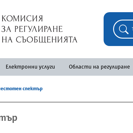
Електронни услуги
Области на регулиране
честотен спектър
ктър