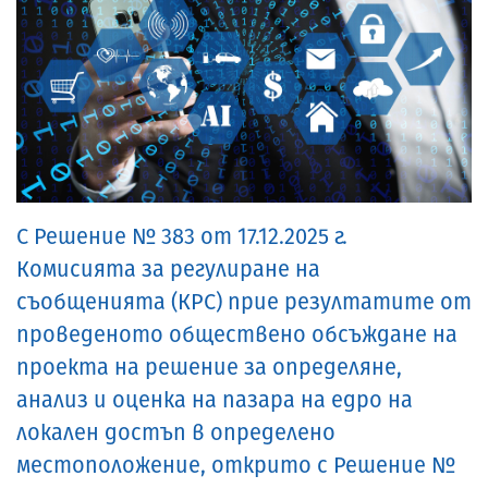
С Решение № 383 от 17.12.2025 г.
Комисията за регулиране на
съобщенията (КРС) прие резултатите от
проведеното обществено обсъждане на
проекта на решение за определяне,
анализ и оценка на пазара на едро на
локален достъп в определено
местоположение, открито с Решение №