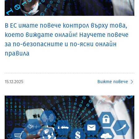
В ЕС имате повече контрол върху това,
което виждате онлайн! Научете повече
за по-безопасните и по-ясни онлайн
правила
15.12.2025
Вижте повече