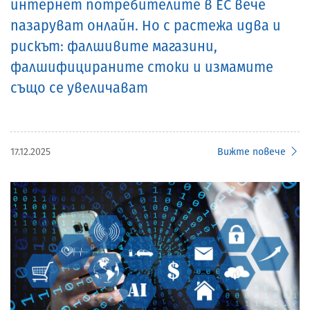
интернет потребителите в ЕС вече
пазаруват онлайн. Но с растежа идва и
рискът: фалшивите магазини,
фалшифицираните стоки и измамите
също се увеличават
17.12.2025
Вижте повече