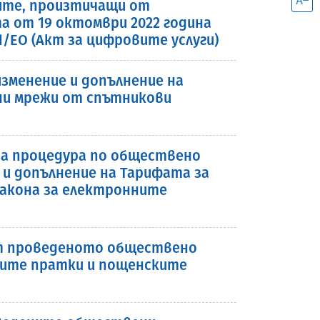
тите, произтичащи от
та от 19 октомври 2022 година
1/ЕО (Акт за цифровите услуги)
зменение и допълнение на
ни мрежи от спътникови
ива процедура по обществено
 и допълнение на Тарифата за
Закона за електронните
 от проведеното обществено
ките пратки и пощенските