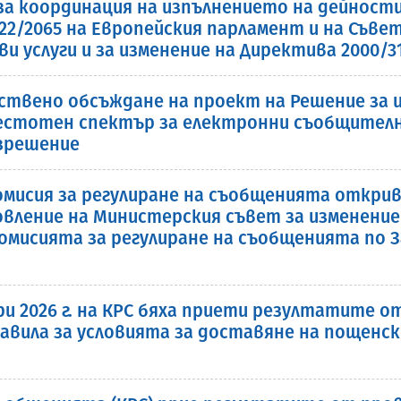
 за координация на изпълнението на дейнос
022/2065 на Европейския парламент и на Съве
и услуги и за изменение на Директива 2000/3
ствено обсъждане на проект на Решение за и
очестотен спектър за електронни съобщител
азрешение
 Комисия за регулиране на съобщенията откр
вление на Министерския съвет за изменение
омисията за регулиране на съобщенията по 
ри 2026 г. на КРС бяха приети резултатите
авила за условията за доставяне на пощенс