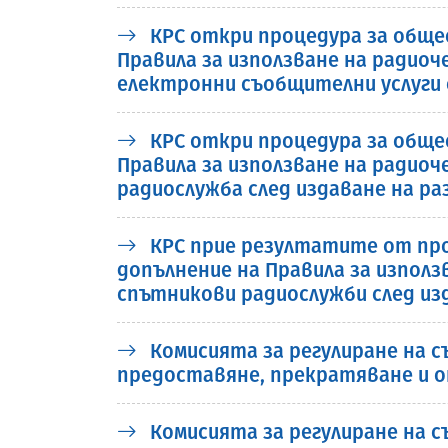
КРС откри процедура за обще
Правила за използване на радио
електронни съобщителни услуги 
КРС откри процедура за обще
Правила за използване на ради
радиослужба след издаване на р
КРС прие резултатите от про
допълнение на Правила за изпол
спътникови радиослужби след из
Комисията за регулиране на съ
предоставяне, прекратяване и о
Комисията за регулиране на съ