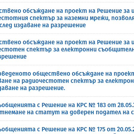
ствено обсъждане на проект на Решение за и
честотния спектър за наземни мрежи, позво
след издаване на разрешение
ствено обсъждане на проект на Решение за и
очестотен спектър за електронни съобщител
азрешение
веденото обществено обсъждане на проект 
зване на радиочестотен спектър за електр
даване на разрешение.
общенията с Решение на КРС № 183 от 28.05.2
тнемане на статут на доверен подател на с
общенията с Решение на КРС № 175 от 20.05.2