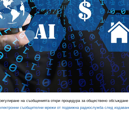
регулиране на съобщенията откри процедура за обществено обсъждане
 електронни съобщителни мрежи от подвижна радиослужба след издаван