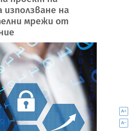
а използване на
елни мрежи от
ние