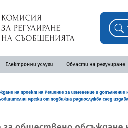
Електронни услуги
Области на регулиране
дане на проект на Решение за изменение и допълнение н
ъобщителни мрежи от подвижна радиослужба след издава
а за обществено обсъждане 