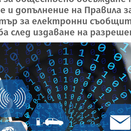
е и допълнение на Правила з
тър за електронни съобщит
а след издаване на разреше