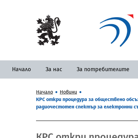
Начало
За нас
За потребителите
Начало
Новини
КРС откри процедура за обществено обсъж
радиочестотен спектър за електронни с
КРС откри процедур