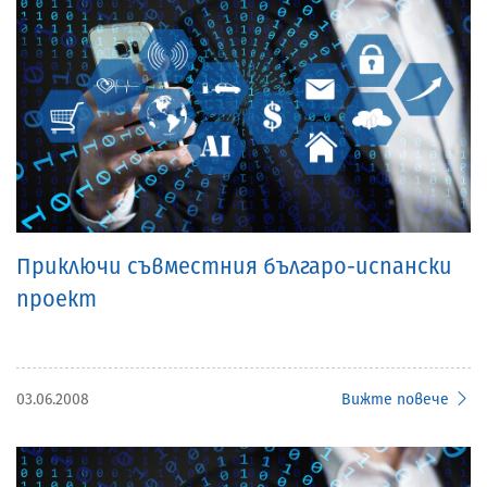
Приключи съвместния българо-испански
проект
03.06.2008
Вижте повече