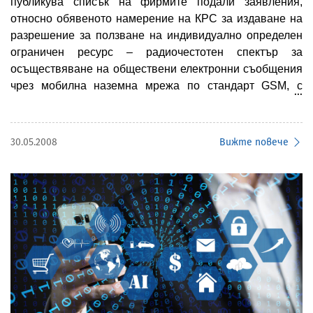
публикува списък на фирмите подали заявления,
относно обявеното намерение на КРС за издаване на
разрешение за ползване на индивидуално определен
ограничен ресурс – радиочестотен спектър за
осъществяване на обществени електронни съобщения
чрез мобилна наземна мрежа по стандарт GSM, с
национално покритие, при използване на
индивидуално определен ограничен ресурс -
радиочестотен спектър - 2 x 5 MHz от обхват 1800 MHz.
30.05.2008
Вижте повече
1. Заявление вх. № 12-01-1037/08.05.2008 г. от
ТЮРКСЕЛ ИЛЕТИШИМ ХИЗМЕТЛЕРИ А.С.
2. Заявление вх. № 12-01-217/14.05.2008 г. от „МАКС
ТЕЛЕКОМ” ООД.