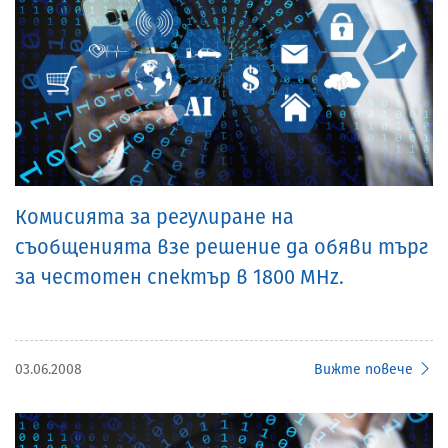
Комисията за регулиране на
съобщенията взе решение да обяви търг
за честотен спектър в 1800 MHz.
03.06.2008
Вижте повече