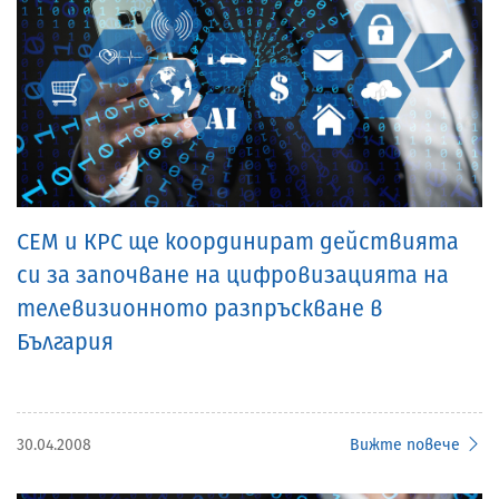
СЕМ и КРС ще координират действията
си за започване на цифровизацията на
телевизионното разпръскване в
България
30.04.2008
Вижте повече