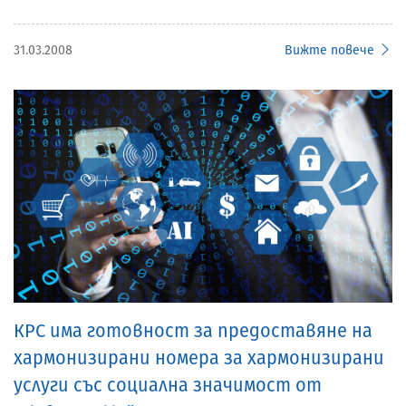
31.03.2008
Вижте повече
КРС има готовност за предоставяне на
хармонизирани номера за хармонизирани
услуги със социална значимост от