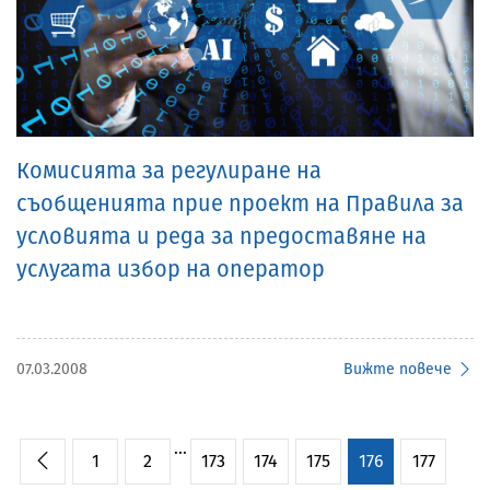
Комисията за регулиране на
съобщенията прие проект на Правила за
условията и реда за предоставяне на
услугата избор на оператор
07.03.2008
Вижте повече
...
1
2
173
174
175
176
177