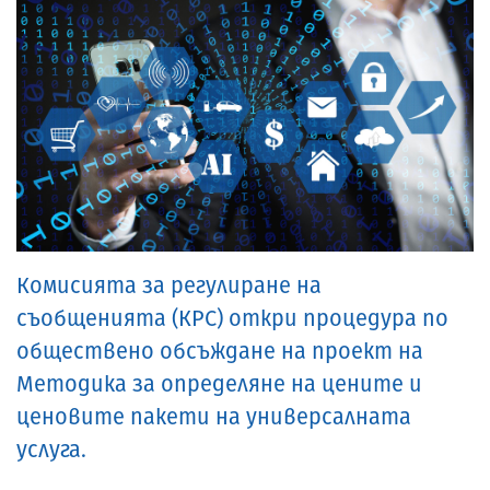
Комисията за регулиране на
съобщенията (КРС) откри процедура по
обществено обсъждане на проект на
Методика за определяне на цените и
ценовите пакети на универсалната
услуга.