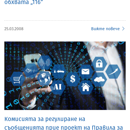
обхвата „116”
25.03.2008
Вижте повече
Комисията за регулиране на
съобщенията прие проект на Правила за