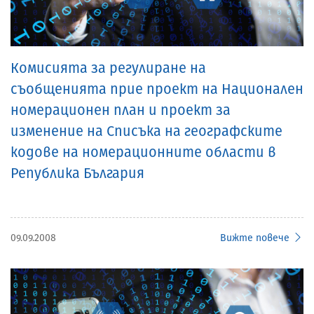
Комисията за регулиране на
съобщенията прие проект на Национален
номерационен план и проект за
изменение на Списъка на географските
кодове на номерационните области в
Република България
09.09.2008
Вижте повече