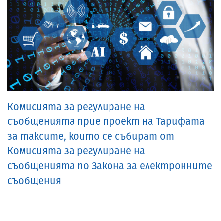
Комисията за регулиране на
съобщенията прие проект на Тарифата
за таксите, които се събират от
Комисията за регулиране на
съобщенията по Закона за електронните
съобщения