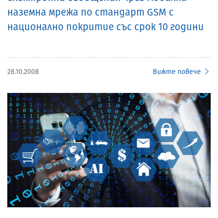
наземна мрежа по стандарт GSM с
национално покритие със срок 10 години
28.10.2008
Вижте повече