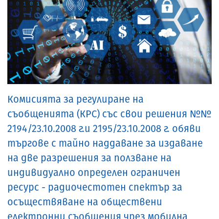
Комисията за регулиране на
съобщенията (КРС) със свои решения №№
2194/23.10.2008 г.и 2195/23.10.2008 г. обяви
търгове с тайно наддаване за издаване
на две разрешения за ползване на
индивидуално определен ограничен
ресурс - радиочестотен спектър за
осъществяване на обществени
електронни съобщения чрез мобилна