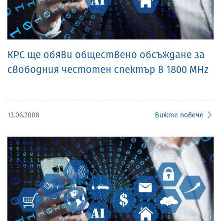
КРС ще обяви обществено обсъждане за
свободния честотен спектър в 1800 MHz
13.06.2008
Вижте повече