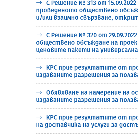
С Решение № 313 от 15.09.202
проведеното обществено обсъжда
и/или взаимно свързване, открит
С Решение № 320 от 29.09.202
обществено обсъждане на проект
ценовите пакети на универсалнат
КРС прие резултатите от про
издаваните разрешения за ползв
Обявяване на намерение на осно
издаваните разрешения за ползв
КРС прие резултатите от про
на доставчика на услуги за дос