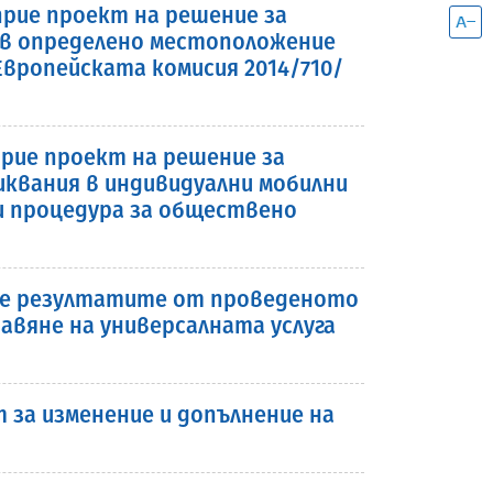
 прие проект на решение за
я в определено местоположение
вропейската комисия 2014/710/
прие проект на решение за
виквания в индивидуални мобилни
ри процедура за обществено
прие резултатите от проведеното
авяне на универсалната услуга
за изменение и допълнение на