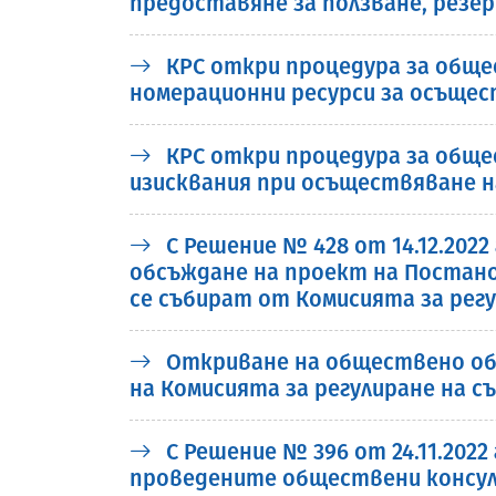
предоставяне за ползване, резе
КРС откри процедура за обще
номерационни ресурси за осъще
КРС откри процедура за обще
изисквания при осъществяване 
С Решение № 428 от 14.12.202
обсъждане на проект на Постано
се събират от Комисията за рег
Откриване на обществено обсъ
на Комисията за регулиране на с
С Решение № 396 от 24.11.202
проведените обществени консулта