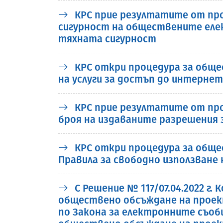
КРС прие резултатите от про
сигурност на обществените елек
тяхната сигурност
КРС откри процедура за общес
на услуги за достъп до интернет
КРС прие резултатите от про
броя на издаваните разрешения 
КРС откри процедура за обще
Правила за свободно използване
С Решение № 117/07.04.2022 г
обществено обсъждане на проект
по Закона за електронните съобщ