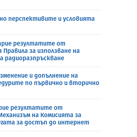
но перспективите и условията
а прие резултатите от
 Правила за използване на
а радиоразпръскване
зменение и допълнение на
оцедурите по първично и вторично
 прие резултатите от
Механизъм на Комисията за
угата за достъп до интернет