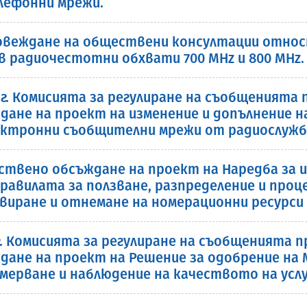
лефонни мрежи.
овеждане на обществени консултации относ
 в радиочестотни обхвати 700 MHz и 800 MHz.
2 г. Комисията за регулиране на съобщеният
не на проект на изменение и допълнение на
ктронни съобщителни мрежи от радиослужб
твено обсъждане на проект на Наредба за и
а правилата за ползване, разпределение и пр
рвиране и отнемане на номерационни ресурси
2г. Комисията за регулиране на съобщенията
не на проект на Решение за одобрение на 
змерване и наблюдение на качеството на усл