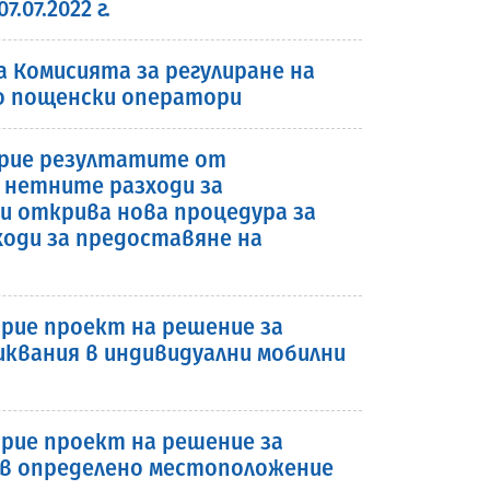
07.2022 г.
 Комисията за регулиране на
о пощенски оператори
 прие резултатите от
 нетните разходи за
 и открива нова процедура за
ходи за предоставяне на
прие проект на решение за
виквания в индивидуални мобилни
прие проект на решение за
я в определено местоположение