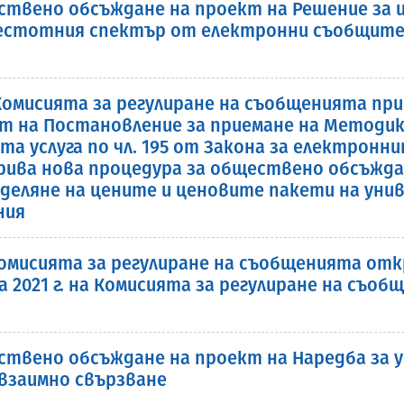
ствено обсъждане на проект на Решение за и
очестотния спектър от електронни съобщите
. Комисията за регулиране на съобщенията 
 на Постановление за приемане на Методика
а услуга по чл. 195 от Закона за електронн
ткрива нова процедура за обществено обсъжд
деляне на цените и ценовите пакети на униве
ния
. Комисията за регулиране на съобщенията о
 2021 г. на Комисията за регулиране на съобще
твено обсъждане на проект на Наредба за у
взаимно свързване