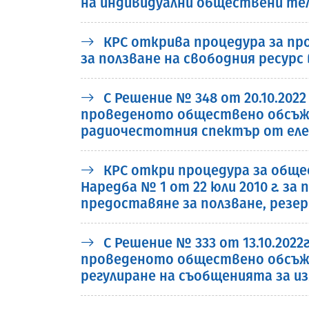
на индивидуални обществени те
КРС открива процедура за пр
за ползване на свободния ресурс
С Решение № 348 от 20.10.202
проведеното обществено обсъжда
радиочестотния спектър от еле
КРС откри процедура за общес
Наредба № 1 от 22 юли 2010 г. з
предоставяне за ползване, резе
С Решение № 333 от 13.10.202
проведеното обществено обсъжда
регулиране на съобщенията за и