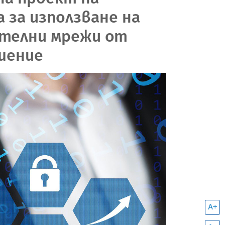
 за използване на
ителни мрежи от
шение