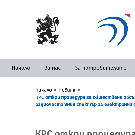
Начало
За нас
За потребителите
Начало
Новини
КРС откри процедура за обществено обсъж
радиочестотния спектър за електронни 
КРС откри процедур