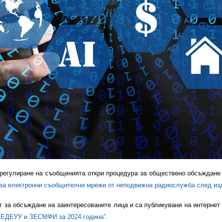
регулиране на съобщенията откри процедура за обществено обсъждане
р за електронни съобщителни мрежи от неподвижна радиослужба след из
т за обсъждане на заинтересованите лица и са публикувани на интернет
 ЗЕДЕУУ и ЗЕСМФИ за 2024 година”
.