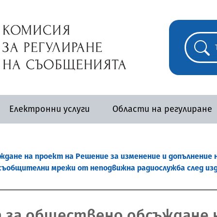
Електронни услуги
Области на регулиране
дане на проект на Решение за изменение и допълнение н
съобщителни мрежи от неподвижна радиослужба след изд
а за обществено обсъждане 