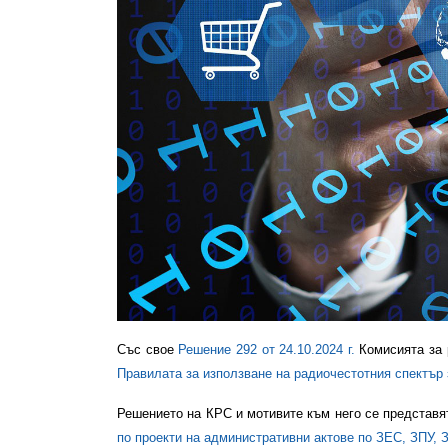
Със свое
Решение 292 от 24.10.2024 г.
Комисията за 
Правилата за използване на радиочестотния спектъ
Решението на КРС и мотивите към него се представя
по проекти на административни актове по ЗЕС, ЗПУ,