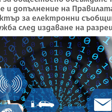
е и допълнение на Правилата
ктър за електронни съобщ
жба след издаване на разре