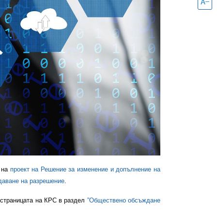
 на
проект на Решение за изменение и допълнение на
даване на разрешение
.
 страницата на КРС в раздел
”Обществено обсъждане