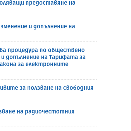
воляващи предоставяне на
зменение и допълнение на
рива процедура по обществено
 и допълнение на Тарифата за
Закона за електронните
ивите за ползване на свободния
лзване на радиочестотния