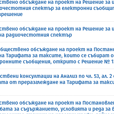
ствено обсъждане на проект на Решение за и
диочестотния спектър за електронни съобщ
азрешение
ствено обсъждане на проект на Решение за и
 на радиочестотния спектър
бществено обсъждане на проект на Постано
 на Тарифата за таксите, които се събират 
онните съобщения, открито с Решение № 132 
твени консултации на Анализ по чл. 53, ал. 
тта от преразглеждане на Тарифата за такси
ствено обсъждане на проект на Постановле
бата за съдържанието, условията и реда за 