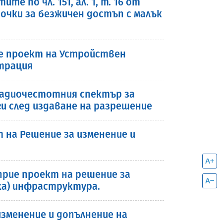
 по чл. 151, ал. 1, т. 16 от
очки за безжичен достъп с малък
рие проект на Устройствен
страция
 радиочестотния спектър за
и след издаване на разрешение
на Решение за изменение и
 прие проект на решение за
ска) инфраструктура.
зменение и допълнение на