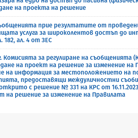
пазара на едро на достъп до пасивна (физиче
дане на проекта на решение
съобщенията прие резултатите от проведе
дящата услуга за широколентов достъп до и
 182, ал. 4 от ЗЕС
 г. Комисията за регулиране на съобщенията 
не на проект на решение за изменение на П
не на информация за местоположението на п
тията, предоставящи междуличностни съобщи
ткрито с решение № 331 на КРС от 16.11.2023
 на решение за изменение на Правилата