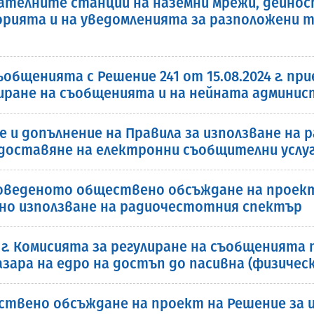
елните станции на наземни мрежи, дейностите
рията и на уведомленията за разположени т
ъобщенията с Решение 241 от 15.08.2024 г. п
лиране на съобщенията и на нейната админи
е и допълнение на Правила за използване на
доставяне на електронни съобщителни услуг
веденото обществено обсъждане на проект 
дно използване на радиочестотния спектър
4 г. Комисията за регулиране на съобщенията
пазара на едро на достъп до пасивна (физиче
ствено обсъждане на проект на Решение за и