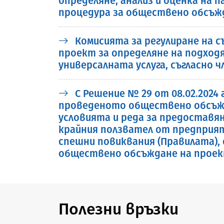
определяне, анализ и оценка на 
процедура за обществено обсъж
Комисията за регулиране на 
проект за определяне на подхо
универсалната услуга, съгласно чл.
С Решение № 29 от 08.02.2024
проведеното обществено обсъжда
условията и реда за предоставя
крайния ползвател от предприя
спешни повиквания (Правилата), о
обществено обсъждане на проект
Полезни връзки