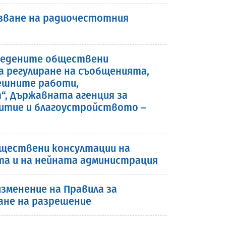
лзване на радиочестотния
роведените обществени
а регулиране на съобщенията,
ешните работи,
, Държавната агенция за
итие и благоустройството –
обществени консултации на
та и на нейната администрация
зменение на Правила за
ане на разрешение