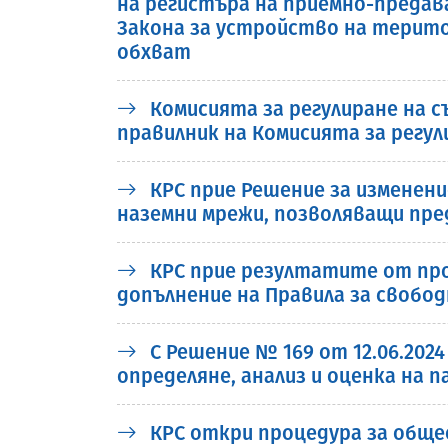
на регистъра на приемно-предават
Закона за устройство на терито
обхват
Комисията за регулиране на с
правилник на Комисията за регу
КРС прие Решение за изменени
наземни мрежи, позволяващи пре
КРС прие резултатите от про
допълнение на Правила за свобо
С Решение № 169 от 12.06.202
определяне, анализ и оценка на 
КРС откри процедура за обще