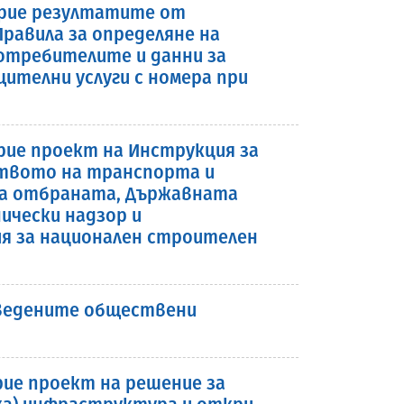
 прие резултатите от
равила за определяне на
отребителите и данни за
телни услуги с номера при
прие проект на Инструкция за
ството на транспорта и
а отбраната, Държавната
ически надзор и
я за национален строителен
оведените обществени
рие проект на решение за