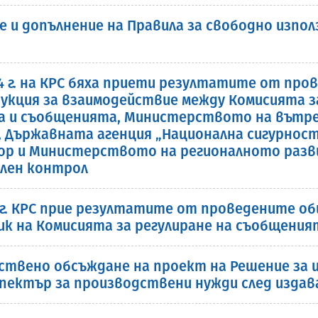
е и допълнение на Правила за свободно изпо
24 г. на КРС бяха приети резултатите от п
укция за взаимодействие между Комисията з
 и съобщенията, Министерството на вътр
Държавната агенция „Национална сигурност“
зор и Министерството на регионалното разв
елен контрол
4 г. КРС прие резултатите от проведените 
к на Комисията за регулиране на съобщения
твено обсъждане на проект на Решение за и
пектър за производствени нужди след издав