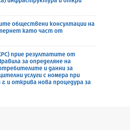
ска) инфраструктура и откри
ните обществени консултации на
нтернет като част от
(КРС) прие резултатите от
равила за определяне на
отребителите и данни за
телни услуги с номера при
 г. и открива нова процедура за