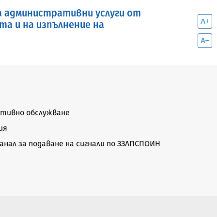
а административни услуги от
та и на изпълнение на
тивно обслужване
ия
нал за подаване на сигнали по ЗЗЛПСПОИН