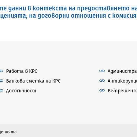
те данни в контекста на предоставянето н
бщенията, на договорни отношения с комисия
Работа в КРС
Администра
Банкова сметка на КРС
Антикорупц
Достъпност
Вътрешен ка
бщенията