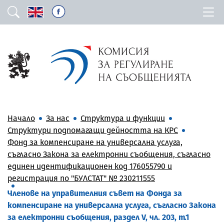
Начало
За нас
Структура и функции
Структури подпомагащи дейността на КРС
Фонд за компенсиране на универсална услуга,
съгласно Закона за електронни съобщения, съгласно
единен идентификационен код 176055790 и
регистрация по "БУЛСТАТ" № 230211555
Членове на управителния съвет на Фонда за
компенсиране на универсална услуга, съгласно Закона
за електронни съобщения, раздел V, чл. 203, т.1