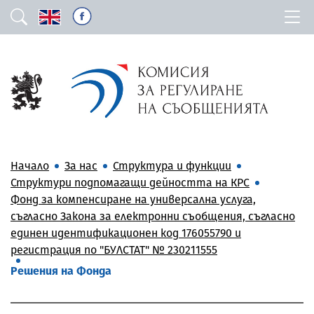
Начало
За нас
Структура и функции
Структури подпомагащи дейността на КРС
Фонд за компенсиране на универсална услуга,
съгласно Закона за електронни съобщения, съгласно
единен идентификационен код 176055790 и
регистрация по "БУЛСТАТ" № 230211555
Решения на Фонда