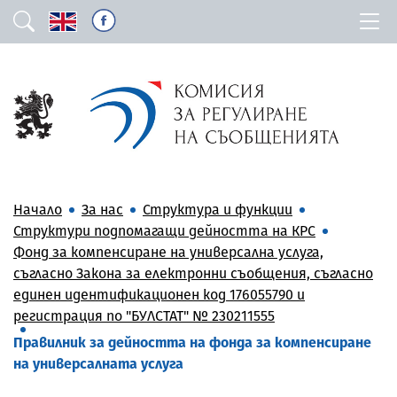
Начало
За нас
Структура и функции
Структури подпомагащи дейността на КРС
Фонд за компенсиране на универсална услуга,
съгласно Закона за електронни съобщения, съгласно
единен идентификационен код 176055790 и
регистрация по "БУЛСТАТ" № 230211555
Правилник за дейността на фонда за компенсиране
на универсалната услуга