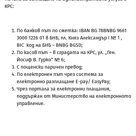
КРС:
По банков път по сметка: IBAN BG 78BNBG 9661
3000 1226 01 в БНБ, пл. Княз Александър I № 1 ,
BIC код на БНБ – BNBG BGSD;
По касов път – в сградата на КРС, ул. „Ген.
Йосиф В. Гурко“ № 6;
С пощенски паричен превод;
По електронен път чрез система за
електронно разплащане E-pay/ EasyPay;
Чрез портала за електронни плащания,
поддържан от Министерство на електронното
управление.