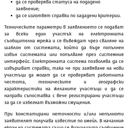
да се проверява статуса на подадено
заявление;
да се изготвят справки по зададени критерии.
Техническите параметри в заявлението се подават
за всеки един участък на електронната
съобщителна мрежа и се въвеждат чрез сваляне на
шаблон от системата, който да бъде попълнен
извън системата или попълване през системния
интерфейс. Електронната система позволява да се
извършват справки, така че при заявяване на нови
участъци да могат да се проверяват работната
честота, техническите и географски
характеристики на желаните участъци и да се
направи съпоставка с вече регистрирани участъци
за да се избегнат възможни смущения.
При констатирани неточности и/или непълноти
заявителят получава известие по имейл. В началния
екран на системата също се визуализира съобщение