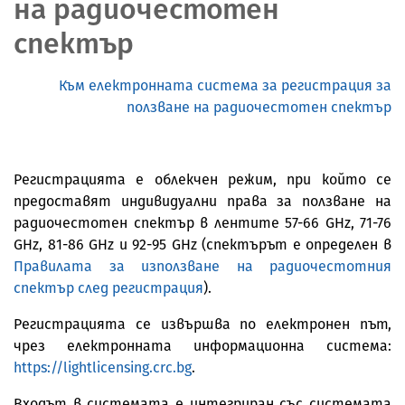
на радиочестотен
спектър
Към електронната система за регистрация за
ползване на радиочестотен спектър
Регистрацията е облекчен режим, при който се
предоставят индивидуални права за ползване на
радиочестотен спектър в лентите 57-66 GHz, 71-76
GHz, 81-86 GHz и 92-95 GHz (спектърът е определен в
Правилата за използване на радиочестотния
спектър след регистрация
).
Регистрацията се извършва по електронен път,
чрез електронната информационна система:
https://lightlicensing.crc.bg
.
Входът в системата е интегриран със системата