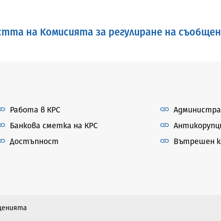
тта на Kомисията за регулиране на съобщени
Работа в КРС
Администра
Банкова сметка на КРС
Антикорупц
Достъпност
Вътрешен ка
бщенията