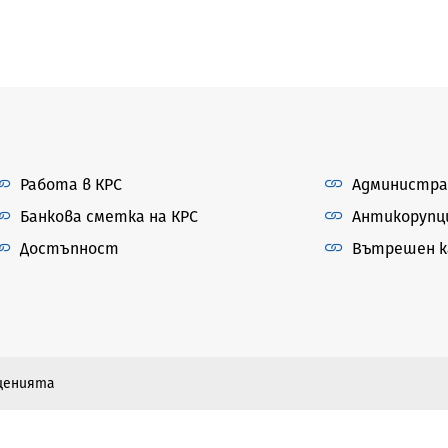
Работа в КРС
Администра
Банкова сметка на КРС
Антикорупц
Достъпност
Вътрешен ка
бщенията