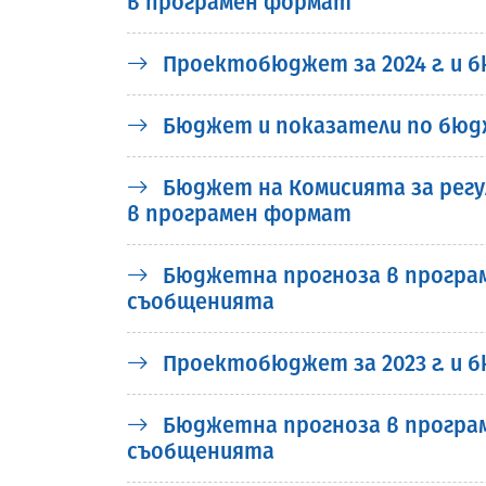
в програмен формат
Проектобюджет за 2024 г. и б
Бюджет и показатели по бюдж
Бюджет на Комисията за регули
в програмен формат
Бюджетна прогноза в програме
съобщенията
Проектобюджет за 2023 г. и б
Бюджетна прогноза в програме
съобщенията