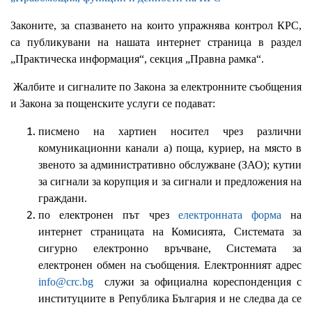
Законите, за спазването на които упражнява контрол КРС,
са публикувани на нашата интернет страница в раздел
„Практическа информация“, секция „Правна рамка“.
Жалбите и сигналите по Закона за електронните съобщения
и Закона за пощенските услуги се подават:
писмено на хартиен носител чрез различни
комуникационни канали а) поща, куриер, на място в
звеното за административно обслужване (ЗАО); кутии
за сигнали за корупция и за сигнали и предложения на
граждани.
по електронен път чрез
електронната форма
на
интернет страницата на Комисията, Системата за
сигурно електронно връчване, Системата за
електронен обмен на съобщения. Електронният адрес
info@crc.bg
служи за официална кореспонденция с
институциите в Република България и не следва да се