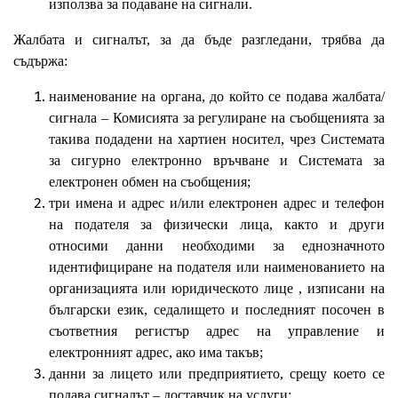
използва за подаване на сигнали.
Жалбата и сигналът, за да бъде разгледани, трябва да
съдържа:
наименование на органа, до който се подава жалбата/
сигнала – Комисията за регулиране на съобщенията за
такива подадени на хартиен носител, чрез Системата
за сигурно електронно връчване и Системата за
електронен обмен на съобщения;
три имена и адрес и/или електронен адрес и телефон
на подателя за физически лица, както и други
относими данни необходими за еднозначното
идентифициране на подателя или наименованието на
организацията или юридическото лице , изписани на
български език, седалището и последният посочен в
съответния регистър адрес на управление и
електронният адрес, ако има такъв;
данни за лицето или предприятието, срещу което се
подава сигналът – доставчик на услуги;