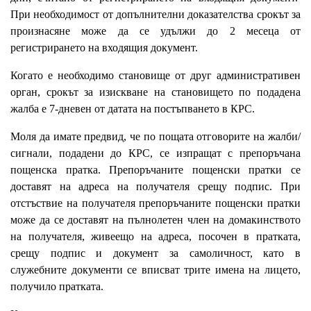
При необходимост от допълнителни доказателства срокът за
произнасяне може да се удължи до 2 месеца от
регистрирането на входящия документ.
Когато е необходимо становище от друг административен
орган, срокът за изискване на становището по подадена
жалба е 7-дневен от датата на постъпването в КРС.
Моля да имате предвид, че по пощата отговорите на жалби/
сигнали, подадени до КРС, се изпращат с препоръчана
пощенска пратка. Препоръчаните пощенски пратки се
доставят на адреса на получателя срещу подпис. При
отстъствие на получателя препоръчаните пощенски пратки
може да се доставят на пълнолетен член на домакинството
на получателя, живеещо на адреса, посочен в пратката,
срещу подпис и документ за самоличност, като в
служебните документи се вписват трите имена на лицето,
получило пратката.