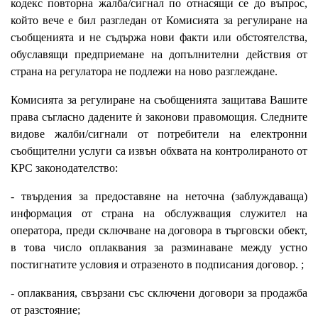
кодекс повторна жалба/сигнал по отнасящи се до въпрос,
който вече е бил разгледан от Комисията за регулиране на
съобщенията и не съдържа нови факти или обстоятелства,
обуславящи предприемане на допълнителни действия от
страна на регулатора не подлежи на ново разглеждане.
Комисията за регулиране на съобщенията защитава Вашите
права съгласно дадените ѝ законови правомощия. Следните
видове жалби/сигнали от потребители на електронни
съобщителни услуги са извън обхвата на контролираното от
КРС законодателство:
- твърдения за предоставяне на неточна (заблуждаваща)
информация от страна на обслужващия служител на
оператора, преди сключване на договора в търговски обект,
в това число оплаквания за разминаване между устно
постигнатите условия и отразеното в подписания договор. ;
- оплаквания, свързани със сключени договори за продажба
от разстояние;