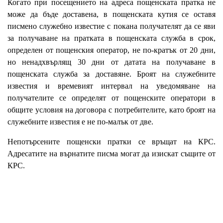
Когато при посещението на адреса пощенската пратка не
може да бъде доставена, в пощенската кутия се оставя
писмено служебно известие с покана получателят да се яви
за получаване на пратката в пощенската служба в срок,
определен от пощенския оператор, не по-кратък от 20 дни,
но ненадхвърлящ 30 дни от датата на получаване в
пощенската служба за доставяне. Броят на служебните
известия и времевият интервал на уведомяване на
получателите се определят от пощенските оператори в
общите условия на договора с потребителите, като броят на
служебните известия е не по-малък от две.
Непотърсените пощенски пратки се връщат на КРС.
Адресатите на върнатите писма могат да изискат същите от
КРС.