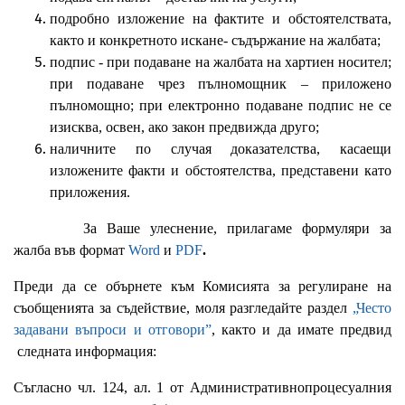
подробно изложение на фактите и обстоятелствата,
както и конкретното искане- съдържание на жалбата;
подпис - при подаване на жалбата на хартиен носител;
при подаване чрез пълномощник – приложено
пълномощно; при електронно подаване подпис не се
изисква, освен, ако закон предвижда друго;
наличните по случая доказателства, касаещи
изложените факти и обстоятелства, представени като
приложения.
За Ваше улеснение, прилагаме формуляри за
жалба във формат
Word
и
PDF
.
Преди да се обърнете към Комисията за регулиране на
съобщенията за съдействие, моля разгледайте раздел
„Често
задавани въпроси и отговори”
, както и да имате предвид
следната информация:
Съгласно чл. 124, ал. 1 от Административнопроцесуалния