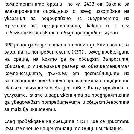
компетентните органи по чл. 243в от Закона за
електронните съобщения с оглед изготвяне на
указания за подобряване на сигурността на
мрежите на предприятията, както и с цел
избягване възникване на бъдещи подобни случаи.
КРС реши да бъде изпратено писмо до Комисията за
защита на потребителите (КЗП) с оглед провеждане
на среща, на която да се обсъдят въпросите,
свързани с минималния размер на обезщетенията/
компенсациите, дължими от доставчиците на
засегнатите ползватели при настъпили инциденти,
оказали значително въздействие върху мрежите и
услугите, както и задълженията за предприятията
да уведомяват потребителите и обществеността
за такива инциденти.
След провеждане на срещата с КЗП, ще се пристъпи
към изменение на действащите Общи изисквания.