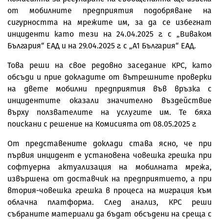
от мобилните предприятия подобряване на
сигурността на мрежите им, за да се избегнат
инциденти като тези на 24.04.2025 г. с „Виваком
България“ ЕАД и на 29.04.2025 г. с „А1 България“ ЕАД.
Това реши на свое редовно заседание КРС, като
обсъди и прие докладите от вътрешните проверки
на двете мобилни предприятия във връзка с
инцидентите оказали значително въздействие
върху ползвателите на услугите им. Те бяха
поискани с решение на Комисията от 08.05.2025 г.
От представените доклади става ясно, че при
първия инцидент е установена човешка грешка при
софтуерна актуализация на мобилната мрежа,
извършена от доставчик на предприятието, а при
втория-човешка грешка в процеса на миграция към
облачна платформа. След анализ, КРС реши
събраните материали да бъдат обсъдени на среща с