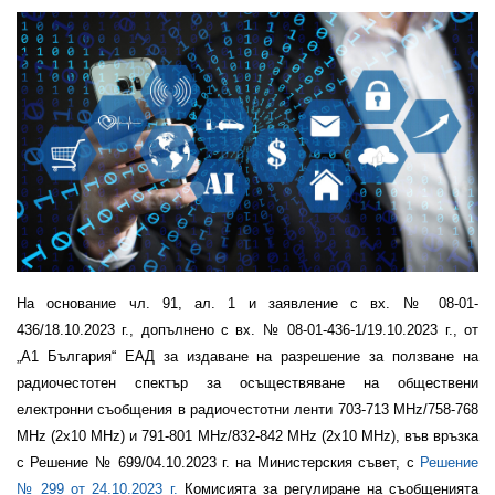
На основание чл. 91, ал. 1 и заявление с вх. № 08-01-
436/18.10.2023 г., допълнено с вх. № 08-01-436-1/19.10.2023 г., от
„А1 България“ ЕАД за издаване на разрешение за ползване на
радиочестотен спектър за осъществяване на обществени
електронни съобщения в радиочестотни ленти 703-713 MHz/758-768
MHz (2х10 MHz) и 791-801 MHz/832-842 MHz (2х10 MHz), във връзка
с Решение № 699/04.10.2023 г. на Министерския съвет, с
Решение
№ 299 от 24.10.2023 г.
Комисията за регулиране на съобщенията