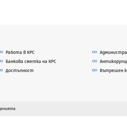
Работа в КРС
Администра
Банкова сметка на КРС
Антикорупц
Достъпност
Вътрешен ка
бщенията