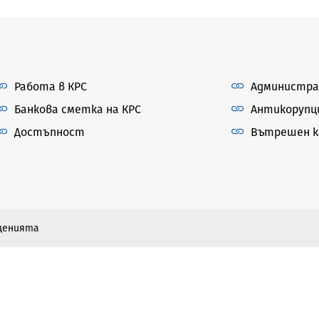
Работа в КРС
Администра
Банкова сметка на КРС
Антикорупц
Достъпност
Вътрешен ка
бщенията