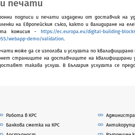
 и печати
ронни подписи и печати издадени от доставчик на у
членки на Европейския съюз, както и валидиране на ел
ката комисия -
https://ec.europa.eu/digital-building-blo
s/DSS/webapp-demo/validation
.
ечати може да се използва и услугата по квалифициран
рнет страниците на доставчиците на квалифицирани 
доставят такава услуга. В България услугата се пре
Работа в КРС
Администра
Банкова сметка на КРС
Антикорупц
Достъпност
Вътрешен ка