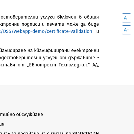
достоверителни услуги включен в общия
ектронни подписи и печати може да бъде
cks/DSS/webapp-demo/certificate-validation
и
о валидиране на квалифицирани електронни
удостоверителни услуги от държавите -
доставя от „Евротръст Технолъджис“ АД,
тивно обслужване
ия
нал за подаване на сигнали по ЗЗЛПСПОИН