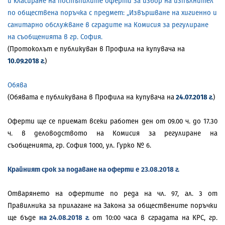
и класиране на постъпилите оферти за избор на изпълнител
по обществена поръчка с предмет: „Извършване на хигиенно и
санитарно обслужване в сградите на Комисия за регулиране
на съобщенията в гр. София.
(Протоколът е публикуван в Профила на купувача на
10.09.2018 г.
)
Обява
(Обявата е публикувана
в Профил
a
на купувача на
24.07.2018 г.
)
Оферти ще се приемат всеки работен ден от 09.00 ч. до 17.30
ч. в деловодството на Комисия за регулиране на
съобщенията, гр. София 1000, ул. Гурко № 6.
Крайният срок за подаване на оферти е
23.08.2018 г.
Отварянето на офертите по реда на чл. 97, ал. 3 от
Правилника за прилагане на Закона за обществените поръчки
ще бъде
на 24.08.2018
г.
от 10:00 часа в сградата на КРС, гр.