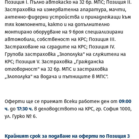
Позиция І. Пълно автокаско на 32 бр. МПС; Позиция ІІ.
Застраховка на измервателна апаратура, мачти,
антенно-фидерни устройства и принадлежащи към
тях компоненти, както и на допълнително
монтирано оборудване на 9 броя специализирани
автомобили, собственост на КРС; Позиция ІІІ.
Застраховане на сградите на КРС; Позиция ІV.
Групова застраховка „Злополука" на служители на
КРС; Позиция V. Застраховка „Гражданска
отговорност" на 32 бр. МПС и застраховка
„Злополука" на водача и пътниците в МПС".
Оферти ще се приемат всеки работен ден от
09:00
ч.
до
17:30 ч.
в деловодството на КРС, гр. София 1000,
ул. Гурко № 6.
Крайният срок за подаване на оферти по Позиция 3