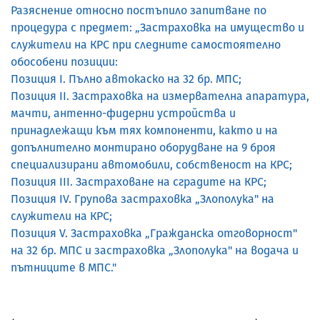
Разяснение относно постъпило запитване по
процедура с предмет: „Застраховка на имущество и
служители на КРС при следните самостоятелно
обособени позиции:
Позиция І. Пълно автокаско на 32 бр. МПС;
Позиция ІІ. Застраховка на измервателна апаратура,
мачти, антенно-фидерни устройства и
принадлежащи към тях компоненти, както и на
допълнително монтирано оборудване на 9 броя
специализирани автомобили, собственост на КРС;
Позиция ІІІ. Застраховане на сградите на КРС;
Позиция ІV. Групова застраховка „Злополука" на
служители на КРС;
Позиция V. Застраховка „Гражданска отговорност"
на 32 бр. МПС и застраховка „Злополука" на водача и
пътниците в МПС."