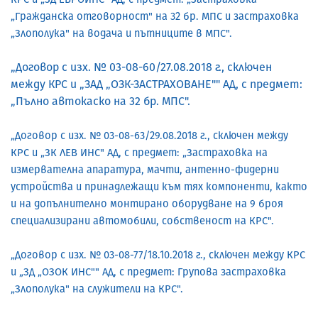
„Гражданска отговорност" на 32 бр. МПС и застраховка
„Злополука" на водача и пътниците в МПС".
„Договор с изх. № 03-08-60/27.08.2018 г., сключен
между КРС и „ЗАД „ОЗК-ЗАСТРАХОВАНЕ"" АД, с предмет:
„Пълно автокаско на 32 бр. МПС".
„Договор с изх. № 03-08-63/29.08.2018 г., сключен между
КРС и „ЗК ЛЕВ ИНС" АД, с предмет: „Застраховка на
измервателна апаратура, мачти, антенно-фидерни
устройства и принадлежащи към тях компоненти, както
и на допълнително монтирано оборудване на 9 броя
специализирани автомобили, собственост на КРС".
„Договор с изх. № 03-08-77/18.10.2018 г., сключен между КРС
и „ЗД „ОЗОК ИНС"" АД, с предмет: Групова застраховка
„Злополука" на служители на КРС".