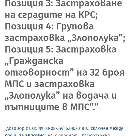
Позиция 3: Застраховане
на сградите на КРС;
Позиция 4: Групова
застраховка „Злополука”;
Позиция 5: Застраховка
„Гражданска
отговорност” на 32 броя
МПС и застраховка
„Злополука” на водача и
пътниците в МПС”.”
„Договор с изх. № 03-08-59/16.08.2018 г., сключен между
КРС и „ЗД ЕВРОИНС" АД, с предмет: „Застраховка