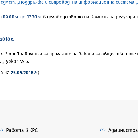
предмет: „Поддръжка и съпровод на информационна система „
от
09.00 ч
. до
17.30 ч
.
в деловодството на Комисия за регулиране
2018 г.
ал. 3 от Правилника за прилагане на Закона за обществените
. „Гурко" № 6.
ча на
25.05.2018 г.
)
Работа в КРС
Администра