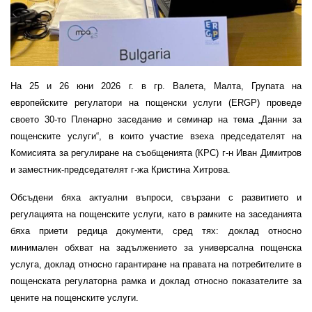
На 25 и 26 юни 2026 г. в гр. Валета, Малта, Групата на
европейските регулатори на пощенски услуги (ERGP) проведе
своето 30-то Пленарно заседание и семинар на тема „Данни за
пощенските услуги“, в които участие взеха председателят на
Комисията за регулиране на съобщенията (КРС) г-н Иван Димитров
и заместник-председателят г-жа Кристина Хитрова.
Обсъдени бяха актуални въпроси, свързани с развитието и
регулацията на пощенските услуги, като в рамките на заседанията
бяха приети редица документи, сред тях: доклад относно
минимален обхват на задължението за универсална пощенска
услуга, доклад относно гарантиране на правата на потребителите в
пощенската регулаторна рамка и доклад относно показателите за
цените на пощенските услуги.