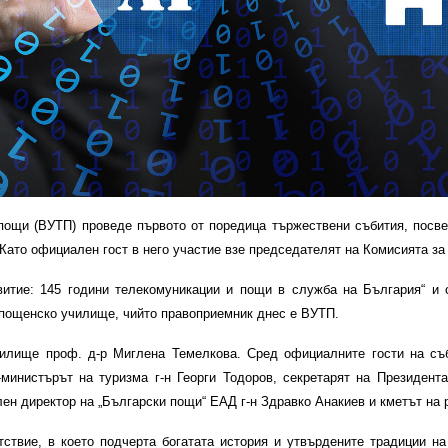
ощи (ВУТП) проведе първото от поредица тържествени събития, посвет
Като официален гост в него участие взе председателят на Комисията за
итие: 145 години телекомуникации и пощи в служба на България“ и 
-пощенско училище, чийто правоприемник днес е ВУТП.
чилище проф. д-р Миглена Темелкова. Сред официалните гости на съб
министърът на туризма г-н Георги Тодоров, секретарят на Президента
ен директор на „Български пощи“ ЕАД г-н Здравко Анакиев и кметът на р
ствие, в което подчерта богатата история и утвърдените традиции 