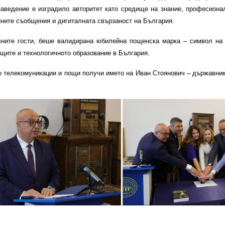
 заведение е изградило авторитет като средище на знание, професиона
нните съобщения и дигиталната свързаност на България.
лните гости, беше валидирана юбилейна пощенска марка – символ на 
ощите и технологичното образование в България.
 телекомуникации и пощи получи името на Иван Стоянович – държавник