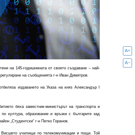
ени на 145-годишнината от своето създаване – най-
 регулиране на съобщенията г-н Иван Димитров.
отбеляза издаването на Указа на княз Александър I
итието бяха заместник-министърът на транспорта и
 по култура, образование и връзки с българите зад
айон „Студентски“ г-н Петко Горанов.
на Висшето училище по телекомуникации и пощи. Той