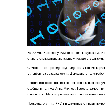
На 29 май Висшето училище по телекомуникации и п
старото специализирано висше училище в България. 
Събитието се проведе под надслов „История в разв
Батенберг за създаването на Държавното телеграфо
Честването беше открито от ректора на висшето у
съобщенията г-жа Анна Михнева-Натова, заместник-
граница г-жа Милена Димитрова, главният изпълнител
Председателят на КРС г-н Димитров отправи привет