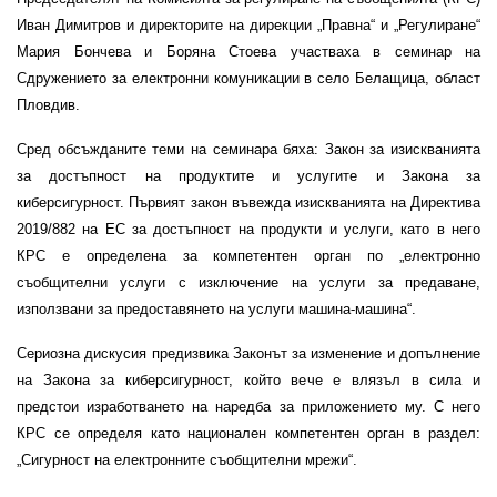
Иван Димитров и директорите на дирекции „Правна“ и „Регулиране“
Мария Бончева и Боряна Стоева участваха в семинар на
Сдружението за електронни комуникации в село Белащица, област
Пловдив.
Сред обсъжданите теми на семинара бяха: Закон за изискванията
за достъпност на продуктите и услугите и Закона за
киберсигурност. Първият закон въвежда изискванията на Директива
2019/882 на ЕС за достъпност на продукти и услуги, като в него
КРС е определена за компетентен орган по „електронно
съобщителни услуги с изключение на услуги за предаване,
използвани за предоставянето на услуги машина-машина“.
Сериозна дискусия предизвика Законът за изменение и допълнение
на Закона за киберсигурност, който вече е влязъл в сила и
предстои изработването на наредба за приложението му. С него
КРС се определя като национален компетентен орган в раздел:
„Сигурност на електронните съобщителни мрежи“.