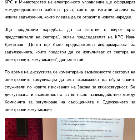
КРС и Министерство на електронното управление ще сформират
междуведомствена работна група, която ще изготви анализ на
новите задължения, които следва да се отразят в новата наредба.
„Ще предложим наредбата да се изготви с широк кръг
представители на сектора“, обяви председателят на КРС Иван
Димитров. „Целта ще бъде предварителна информираност за
задълженията, които предстои да се изпълняват от сектора на
електронните комуникации“, допълни той.
По време на дискусията бе коментирана възможността секторът на
електронните комуникации да има възможност да обучи своите
служители по новите изисквания на Закона за киберсигурност. Бе
дискутирана и възможността за по-тясно взаимодействие между
Комисията за регулиране на съобщенията и Сдружението за
електронни комуникации.